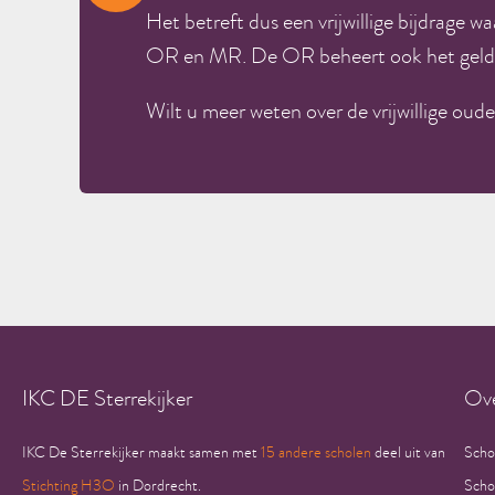
Het betreft dus een
vrijwillige bijdrage 
OR en MR. De OR beheert ook het gel
Wilt u meer weten over de vrijwillige oude
IKC DE Sterrekijker
Ove
IKC De Sterrekijker maakt samen met
15 andere scholen
deel uit van
Scho
Stichting H3O
in Dordrecht.
Scho