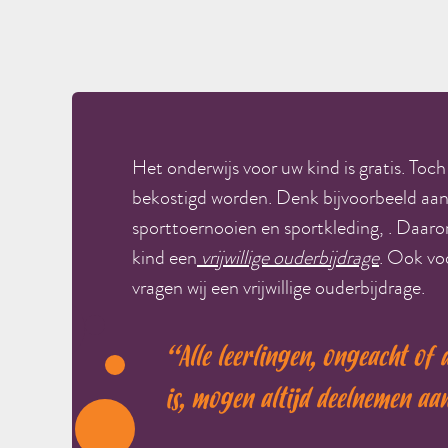
Het onderwijs voor uw kind is gratis. Toch
bekostigd worden. Denk bijvoorbeeld aan v
sporttoernooien en sportkleding, . Daarom
kind een
vrijwillige ouderbijdrage
. Ook vo
vragen wij een vrijwillige ouderbijdrage.
“Alle leerlingen, ongeacht of
is,
mogen altijd deelnemen aan a