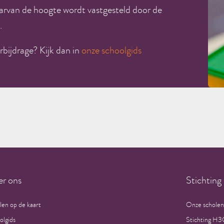
waarvan de hoogte wordt vastgesteld door de
d.
rbijdrage? Kijk dan in
onze schoolgids
r ons
Stichtin
len op de kaart
Onze scholen
olgids
Stichting H