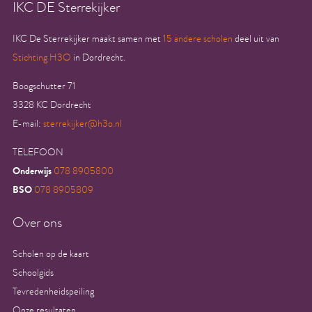
IKC DE Sterrekijker
IKC De Sterrekijker maakt samen met
15 andere scholen
deel uit van
Stichting H3O
in Dordrecht.
Boogschutter 71
3328 KC Dordrecht
E-mail:
sterrekijker@h3o.nl
TELEFOON
Onderwijs
078 8905800
BSO
078 8905809
Over ons
Scholen op de kaart
Schoolgids
Tevredenheidspeiling
Onze resultaten