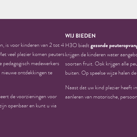
WIJ BIEDEN
, is voor kinderen van 2 tot 4
gezonde peuteropvan
H3O biedt
 Met veel plezier komen peuters
krijgen de kinderen water aangeb
De pedagogisch medewerkers
soorten fruit. Ook krijgen alle pe
n nieuwe ontdekkingen te
buiten. Op speelse wijze halen d
Naast dat uw kind plezier heeft 
ert de voorzieningen voor
aanleren van motorische, persoonl
ijn openbaar en kunt u via