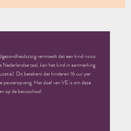
E
gdgezondheidszorg vermoedt dat een kind risico
e Nederlandse taal, kan het kind in aanmerking
atie). Dit betekent dat kinderen 16 uur per
 peuteropvang. Het doel van VE is om deze
den op de basisschool.