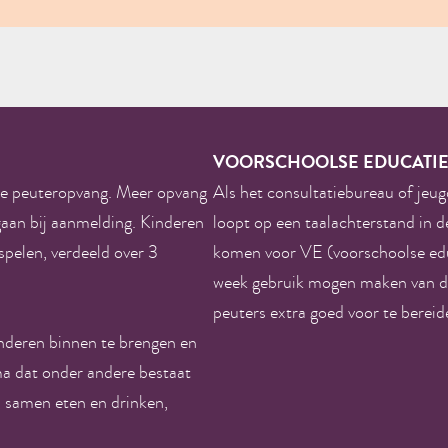
VOORSCHOOLSE EDUCATI
ze peuteropvang. Meer opvang
Als het consultatiebureau of jeu
 gaan bij aanmelding. Kinderen
loopt op een taalachterstand in d
pelen, verdeeld over 3
komen voor VE (voorschoolse educ
week gebruik mogen maken van de
peuters extra goed voor te berei
inderen binnen te brengen en
a dat onder andere bestaat
en, samen eten en drinken,