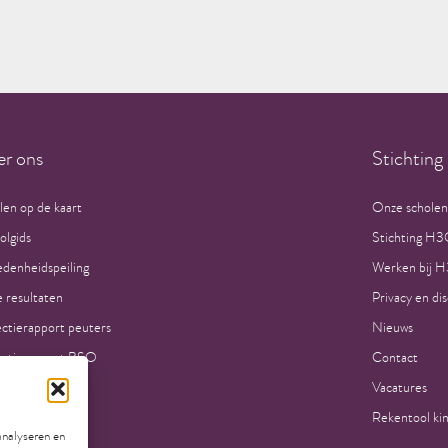
r ons
Stichtin
len op de kaart
Onze scholen
olgids
Stichting H
edenheidspeiling
Werken bij 
 resultaten
Privacy en di
ectierapport peuters
Nieuws
ectierapport BSO
Contact
act
Vacatures
umenten
Rekentool ki
analyseren en