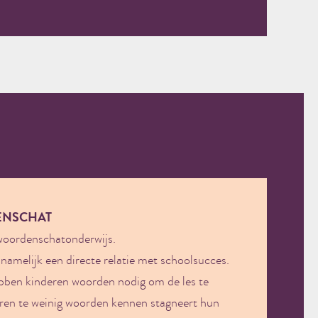
ENSCHAT
woordenschatonderwijs.
amelijk een directe relatie met schoolsucces.
 hebben kinderen woorden nodig om de les te
ren te weinig woorden kennen stagneert hun