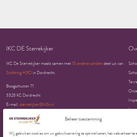
IKC DE Sterrekijker
Ove
IKC De Sterrekijker maakt samen met
15 andere scholen
deel uit van
Scho
Stichting H3O
in Dordrecht.
Scho
Tevr
Boogschutter 71
Onze
3328 KC Dordrecht
Insp
E-mail:
sterrekijker@h3o.nl
Insp
TELEFOON
Cont
Beheer toestemming
Onderwijs
078 8905800
Doc
Wij gebruiken cookies om uw gebruikservaring te optimaliseren, het webverkeer te 
BSO
078 8905809