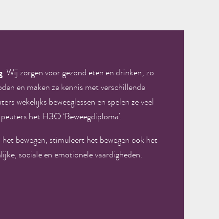
g
. Wij zorgen voor gezond eten en drinken; zo
oden en maken ze kennis met verschillende
uters wekelijks beweeglessen en spelen ze veel
e peuters het H3O ‘Beweegdiploma’.
in het bewegen, stimuleert het bewegen ook het
ijke, sociale en emotionele vaardigheden.