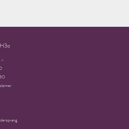
g H3o
3O
H3O
sclaimer
nderopvang