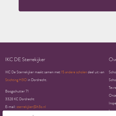
IKC DE Sterrekijker
Ove
IKC De Sterrekijker maakt samen met
15 andere scholen
deel uit van
Scho
Stichting H3O
in Dordrecht.
Scho
Tevr
Boogschutter 71
Onze
3328 KC Dordrecht
Insp
E-mail:
sterrekijker@h3o.nl
Insp