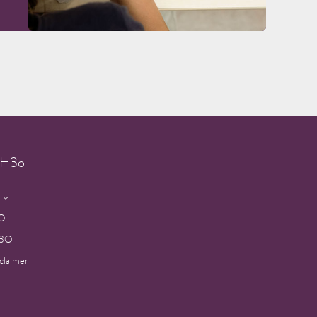
g H3o
3O
H3O
sclaimer