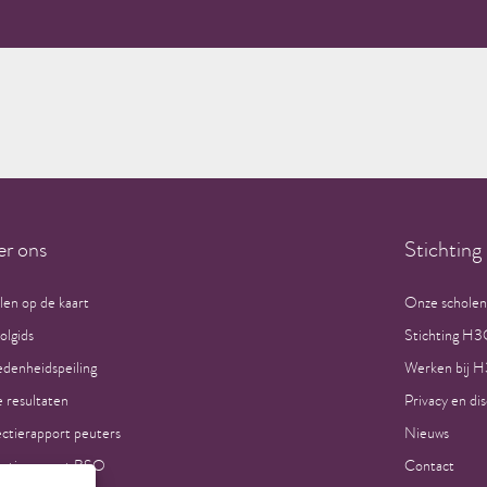
r ons
Stichtin
len op de kaart
Onze scholen
olgids
Stichting H
edenheidspeiling
Werken bij 
 resultaten
Privacy en di
ectierapport peuters
Nieuws
ectierapport BSO
Contact